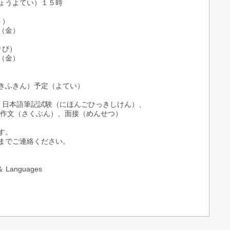
よてい）１５時
う）
（金）
りび）
（金）
きん）予定（よてい）
日本語筆記試験（にほんごひっきしけん）、
、面接（めんせつ）
す。
までご連絡ください。
n ＆ Languages