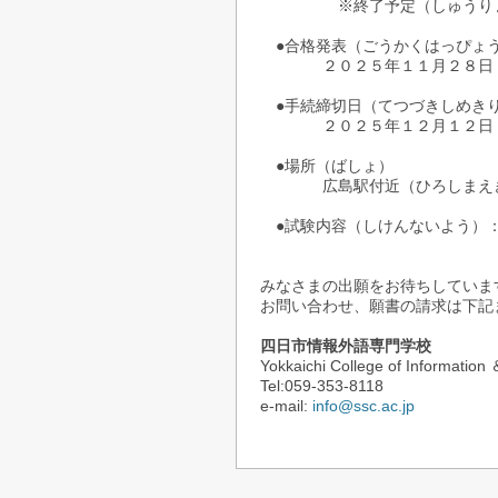
※終了予定（しゅうりょう
●合格発表（ごうかくはっぴょ
２０２５年１１月２８日
●手続締切日（てつづきしめき
２０２５年１２月１２日
●場所（ばしょ）
広島駅付近（ひろしまえきふ
●試験内容（しけんないよう）：
作文（さくぶん）
みなさまの出願をお待ちしていま
お問い合わせ、願書の請求は下記
四日市情報外語専門学校
Yokkaichi College of Informatio
Tel:059-353-8118
e-mail:
info@ssc.ac.jp