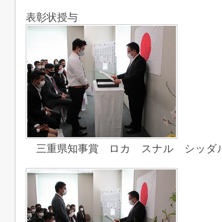
表彰状授与
三重県知事賞 ロカ スナル シッダ