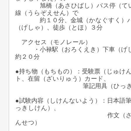
旭橋（あさひばし）バス停（てい)
線（うらぞえせん）で
約１０分、金城（かなぐすく）バ
（げしゃ）、徒歩（とほ）３分
アクセス（モノレール）
・小禄駅（おろくえき）下車（げし
約２０分
●持ち物（もちもの）：受験票（じゅけ
ト、在留（ざいりゅう）カード、
筆記用具（ひっきよ
●試験内容（しけんないよう）：日本語
っきしけん）、
作文（さくぶん）
んせつ）