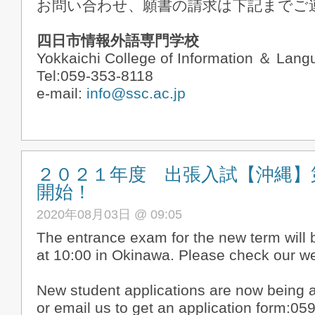
お問い合わせ、願書の請求は下記までご
四日市情報外語専門学校
Yokkaichi College of Information ＆ Lan
Tel:059-353-8118
e-mail:
info@ssc.ac.jp
２０２１年度 出張入試【沖縄】
開始！
2020年08月03日 @ 09:05
The entrance exam for the new term will 
at 10:00 in Okinawa. Please check our web
New student applications are now being a
or email us to get an application form:05