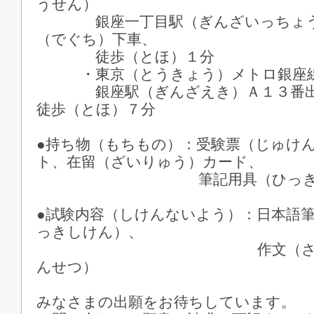
うせん）
銀座一丁目駅（ぎんざいっちょう
（でぐち）下車、
徒歩（とほ）１分
・東京（とうきょう）メトロ銀座線
銀座駅（ぎんざえき）Ａ１３番出
徒歩（とほ）７分
●持ち物（もちもの）：受験票（じゅけ
ト、在留（ざいりゅう）カード、
筆記用具（ひっきよ
●試験内容（しけんないよう）：日本語
っきしけん）、
作文（さくぶん）
んせつ）
みなさまの出願をお待ちしています。