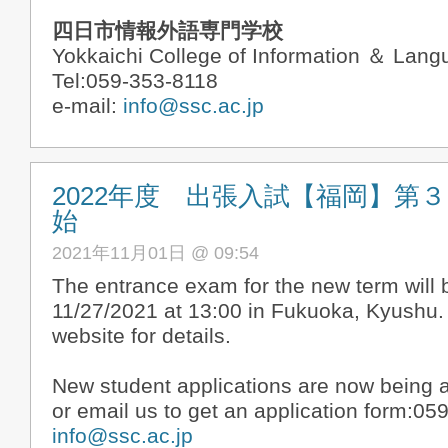
四日市情報外語専門学校
Yokkaichi College of Information ＆ Lan
Tel:059-353-8118
e-mail:
info@ssc.ac.jp
2022年度 出張入試【福岡】第
始
2021年11月01日 @ 09:54
The entrance exam for the new term will 
11/27/2021 at 13:00 in Fukuoka, Kyushu.
website for details.
New student applications are now being a
or email us to get an application form:05
info@ssc.ac.jp