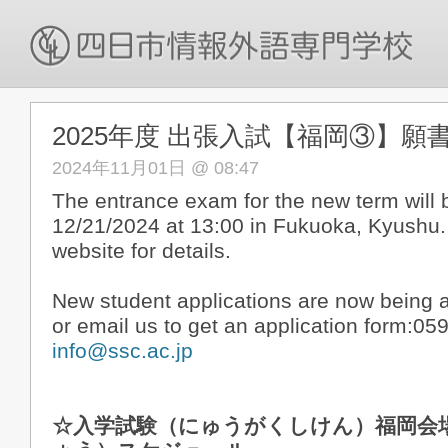
2025年度 出張入試【福岡③】願
2024年11月01日 @ 08:47
The entrance exam for the new term will 
12/21/2024 at 13:00 in Fukuoka, Kyushu.
website for details.
New student applications are now being a
or email us to get an application form:05
info@ssc.ac.jp
☆入学試験（にゅうがくしけん）福岡会