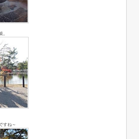
策。
ですね～