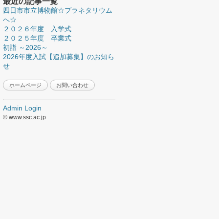
最近の記事一覧
四日市市立博物館☆プラネタリウム
へ☆
２０２６年度 入学式
２０２５年度 卒業式
初詣 ～2026～
2026年度入試【追加募集】のお知ら
せ
ホームページ
お問い合わせ
Admin Login
© www.ssc.ac.jp